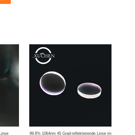
rs in der
755nmHR 45 Grad-reflektierende Linse für die
20*5mm 