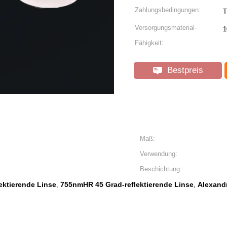
Zahlungsbedingungen:
T
Versorgungsmaterial-
1
Fähigkeit:
Bestpreis
Maß:
Verwendung:
Beschichtung:
ektierende Linse
755nmHR 45 Grad-reflektierende Linse
Alexandr
,
,