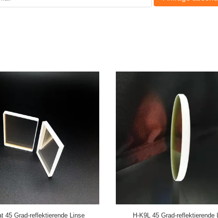
rdoppeln die 45 Grad-reflektierende
schützende Linse 30mm Quarz-Lase