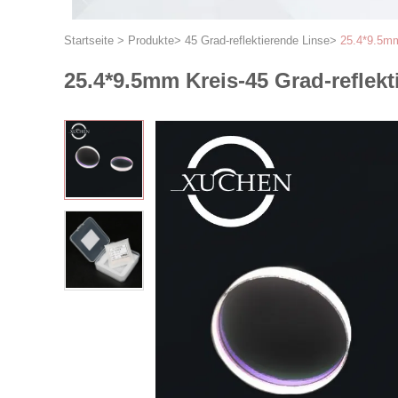
Startseite
>
Produkte
>
45 Grad-reflektierende Linse
>
25.4*9.5mm
25.4*9.5mm Kreis-45 Grad-reflek