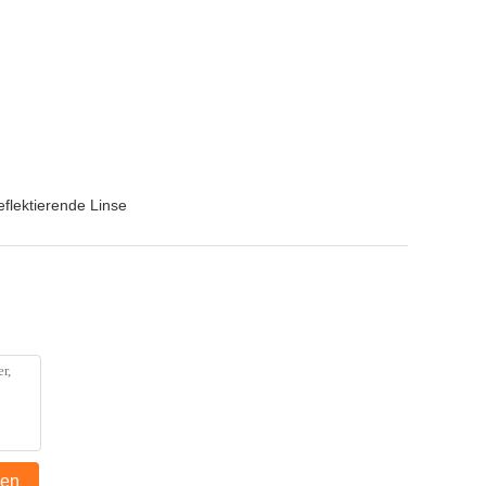
eflektierende Linse
den