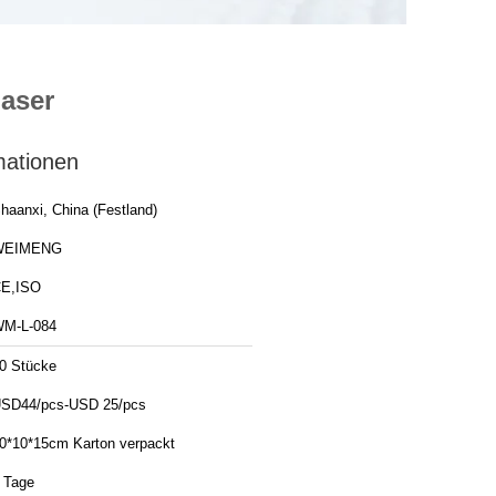
laser
mationen
haanxi, China (Festland)
WEIMENG
E,ISO
M-L-084
0 Stücke
SD44/pcs-USD 25/pcs
0*10*15cm Karton verpackt
 Tage