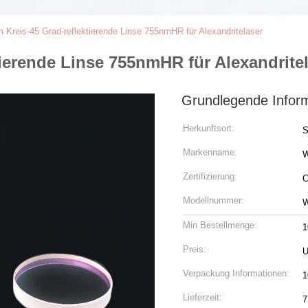
 Kreis-45 Grad-reflektierende Linse 755nmHR für Alexandritelaser
tierende Linse 755nmHR für Alexandrite
Grundlegende Infor
Herkunftsort:
S
Markenname:
Zertifizierung:
C
Modellnummer:
W
Min Bestellmenge:
1
Preis:
U
Verpackung Informationen:
1
Lieferzeit:
7