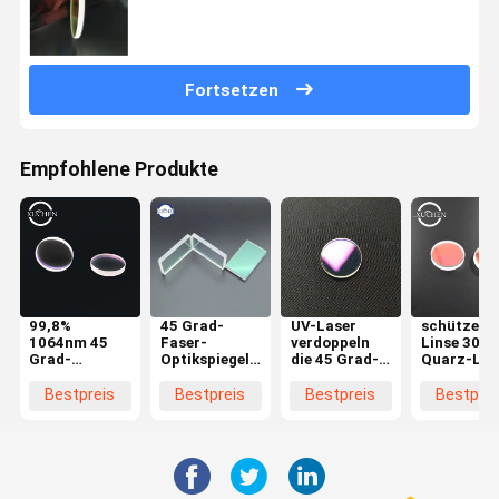
Fortsetzen
Empfohlene Produkte
99,8%
45 Grad-
UV-Laser
schützend
1064nm 45
Faser-
verdoppeln
Linse 30m
Grad-
Optikspiegel-
die 45 Grad-
Quarz-Las
reflektierende
Reflektor, der
reflektierende
in der Lase
Linse im
85% 650nm
Linsen-hohes
Markierun
Bestpreis
Bestpreis
Bestpreis
Bestprei
optischen
fokussiert
Reflexionsvermögen
Maschine
Instrument