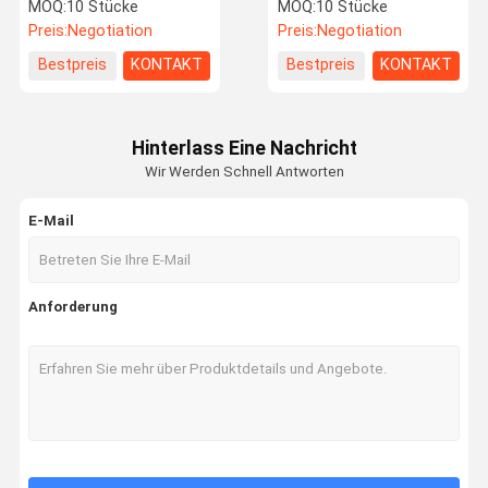
Optik beschichtend
Glasses IR
MOQ:
10 Stücke
MOQ:
10 Stücke
Preis:
Negotiation
Preis:
Negotiation
Fokussierungslinse Lasers
Bestpreis
KONTAKT
Bestpreis
KONTAKT
Laser-Expander-Linse
Schützende Linse Faser-Lasers
Hinterlass Eine Nachricht
Wir Werden Schnell Antworten
Lasersicherheitsschutzbrillen
E-Mail
0 Grad-reflektierende Linse
45 Grad-reflektierende Linse
Anforderung
0 Grad-Laser-Ertrag-Linse
Spektroskop
KTP-Kristalle
Dichroiker Filter