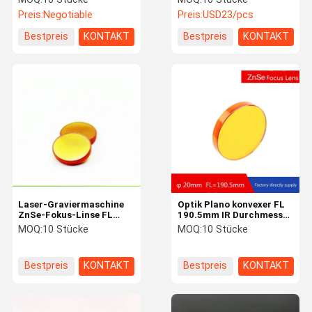
Millimeter FL76.2mm für
Preis:
Negotiable
Preis:
USD23/pcs
Laser, der
Schneidemaschine
Bestpreis
KONTAKT
Bestpreis
KONTAKT
graviert
Laser-Graviermaschine
Optik Plano konvexer FL
ZnSe-Fokus-Linse FL
190.5mm IR Durchmesser
50.8mm
der Znse-Fokus-Linsen-
MOQ:
10 Stücke
MOQ:
10 Stücke
20mm
Bestpreis
KONTAKT
Bestpreis
KONTAKT