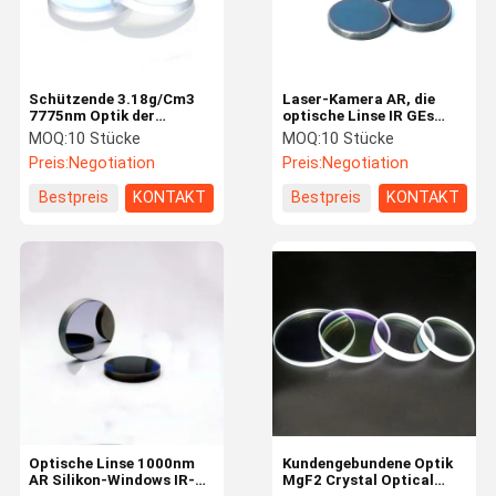
Schützende 3.18g/Cm3
Laser-Kamera AR, die
7775nm Optik der
optische Linse IR GEs
Fenster-Platten-CaF2 IR
Windows beschichtet
MOQ:
10 Stücke
MOQ:
10 Stücke
Preis:
Negotiation
Preis:
Negotiation
Bestpreis
KONTAKT
Bestpreis
KONTAKT
Nach Hause
Produits
Über uns
Kontakt
Optische Linse 1000nm
Kundengebundene Optik
AR Silikon-Windows IR-
MgF2 Crystal Optical
Optische Linse Lasers