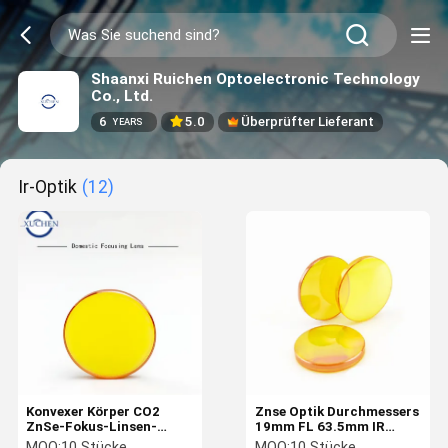
Shaanxi Ruichen Optoelectronic Technology
Co., Ltd.
6
5.0
Überprüfter Lieferant
YEARS
Ir-Optik
(12)
Konvexer Körper CO2
Znse Optik Durchmessers
ZnSe-Fokus-Linsen-
19mm FL 63.5mm IR
Durchmessers 20
Laser-Fokus-Linse
MOQ:
10 Stücke
MOQ:
10 Stücke