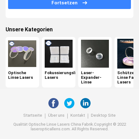
Optischer Bandpassfilter
Fortsetzen
Ir-Optik
Strahln-Kombinator
Unsere Kategorien
CCD-Linse
Keilspiegel
Optische
Fokussierungslinse
Laser-
Schützend
Linse Lasers
Lasers
Expander-
Linse Fase
Linse
Lasers
Startseite
Über uns
Kontakt
Desktop Site
Qualität
Optische Linse Lasers
China Fabrik.Copyright © 2022
laseropticallens.com. All Rights Reserved.