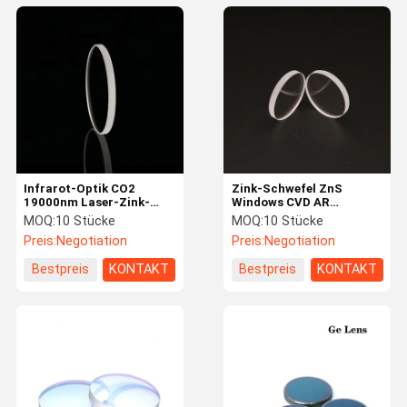
Infrarot-Optik CO2
Zink-Schwefel ZnS
19000nm Laser-Zink-
Windows CVD AR
Selenid ZnSe IR
beschichtende optische
MOQ:
10 Stücke
MOQ:
10 Stücke
Linse
Preis:
Negotiation
Preis:
Negotiation
Bestpreis
KONTAKT
Bestpreis
KONTAKT