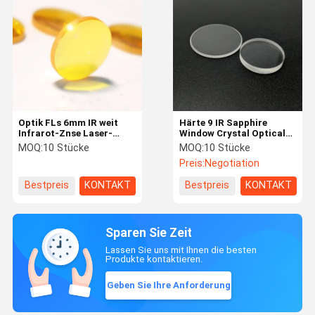
Optik FLs 6mm IR weit
Härte 9 IR Sapphire
Infrarot-Znse Laser-
Window Crystal Optical
Maschinen-Teile
Lens
MOQ:
10 Stücke
MOQ:
10 Stücke
Preis:
Negotiation
Bestpreis
KONTAKT
Bestpreis
KONTAKT
Sparen Sie Zeit
Lassen Sie uns mit Ihnen die besten
Produkte kontaktieren.
Geben Sie Ihre Anforderung