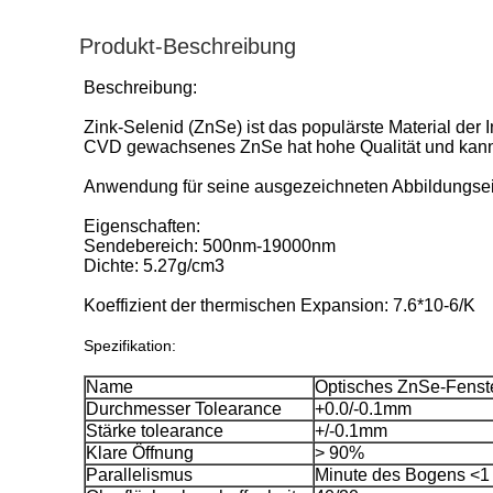
Produkt-Beschreibung
Beschreibung:
Zink-Selenid (ZnSe) ist das populärste Material der 
CVD gewachsenes ZnSe hat hohe Qualität und kann 
Anwendung für seine ausgezeichneten Abbildungse
Eigenschaften:
Sendebereich: 500nm-19000nm
Dichte: 5.27g/cm3
Koeffizient der thermischen Expansion: 7.6*10-6/K
Spezifikation:
Name
Optisches ZnSe-Fenst
Durchmesser Tolearance
+0.0/-0.1mm
Stärke tolearance
+/-0.1mm
Klare Öffnung
> 90%
Parallelismus
Minute des Bogens <1