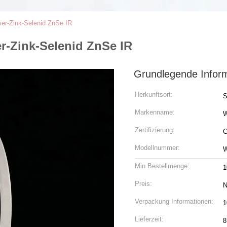
ser-Zink-Selenid ZnSe IR
r-Zink-Selenid ZnSe IR
Grundlegende Infor
Herkunftsort:
S
Markenname:
Zertifizierung:
C
Modellnummer:
Min Bestellmenge:
1
Preis:
N
Verpackung Informationen:
1
Lieferzeit:
8