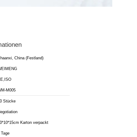
mationen
haanxi, China (Festland)
WEIMENG
E,ISO
WM-M005
0 Stücke
egotiation
0*10*15cm Karton verpackt
 Tage