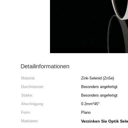
Detailinformationen
Material:
Zink-Selenid (ZnSe)
Durchmesser:
Besonders angefertigt
Stärke:
Besonders angefertigt
Abschrägung:
0.2mm*45°
Form:
Plano
Markieren:
Verzinken Sie Optik Sel