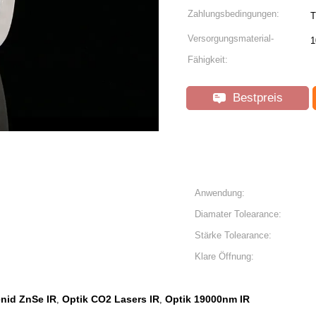
Zahlungsbedingungen:
T
Versorgungsmaterial-
1
Fähigkeit:
Bestpreis
Anwendung:
Diamater Tolearance:
Stärke Tolearance:
Klare Öffnung:
enid ZnSe IR
Optik CO2 Lasers IR
Optik 19000nm IR
,
,