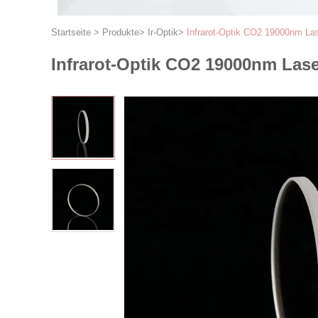
Startseite
>
Produkte
>
Ir-Optik
>
Infrarot-Optik CO2 19000nm La
Infrarot-Optik CO2 19000nm Lase