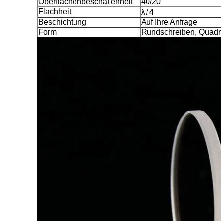
Oberflächenbeschaffenheit
40/20
Flachheit
λ/4
Beschichtung
Auf Ihre Anfrage
Form
Rundschreiben, Quadra