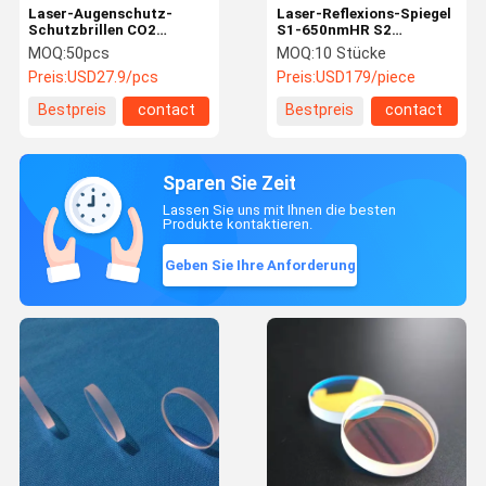
Laser-Augenschutz-
Laser-Reflexions-Spiegel
Schutzbrillen CO2
S1-650nmHR S2
10600nm OD6+
355nmHT H-K9L
MOQ:
50pcs
MOQ:
10 Stücke
doppelstöckige
80*80*6mm
Preis:
USD27.9/pcs
Preis:
USD179/piece
Bestpreis
contact
Bestpreis
contact
Sparen Sie Zeit
Lassen Sie uns mit Ihnen die besten
Produkte kontaktieren.
Geben Sie Ihre Anforderung