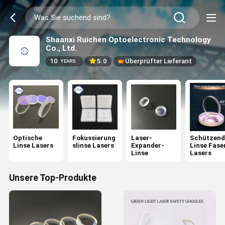
Shaanxi Ruichen Optoelectronic Technology
Co., Ltd.
10
5.0
Überprüfter Lieferant
YEARS
Optische
Fokussierung
Laser-
Schützend
Linse Lasers
slinse Lasers
Expander-
Linse Fase
Linse
Lasers
Unsere Top-Produkte