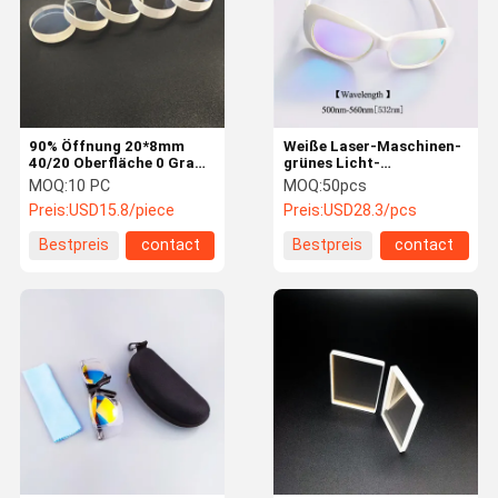
90% Öffnung 20*8mm
Weiße Laser-Maschinen-
40/20 Oberfläche 0 Grad-
grünes Licht-
Laser-Ertrag-Linse
Lasersicherheits-
MOQ:
10 PC
MOQ:
50pcs
Schutzbrillen des
Preis:
USD15.8/piece
Preis:
USD28.3/pcs
Rahmen-532nm
Bestpreis
contact
Bestpreis
contact