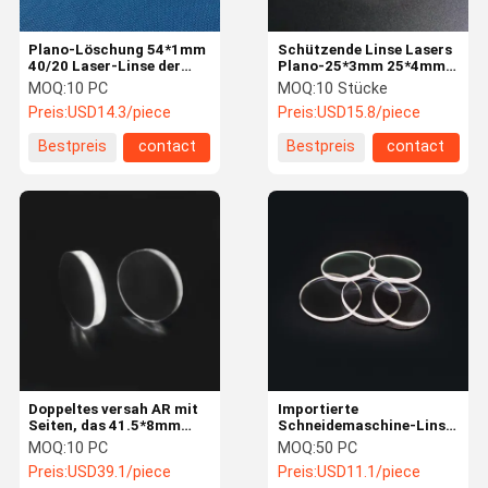
Plano-Löschung 54*1mm
Schützende Linse Lasers
40/20 Laser-Linse der
Plano-25*3mm 25*4mm
Faser-3000W
650nm 1064nm Stunde
MOQ:
10 PC
MOQ:
10 Stücke
Preis:
USD14.3/piece
Preis:
USD15.8/piece
Bestpreis
contact
Bestpreis
contact
Doppeltes versah AR mit
Importierte
Seiten, das 41.5*8mm
Schneidemaschine-Linse
Fokussierungslinse
des Quarz-99% 38.1mm
MOQ:
10 PC
MOQ:
50 PC
Lasers FL125 beschichtet
Laser-3000W
Preis:
USD39.1/piece
Preis:
USD11.1/piece