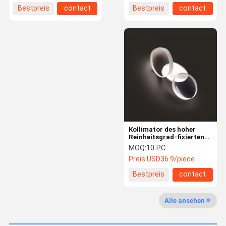
Bestpreis
contact
Bestpreis
contact
Kollimator des hoher
Reinheitsgrad-fixierten
Silikon-34*8.3mm Laser-
MOQ:
10 PC
F200
Preis:
USD36.9/piece
Bestpreis
contact
Haus
Produkte
Über Uns
Fabrik-
Alle ansehen
Ausflug