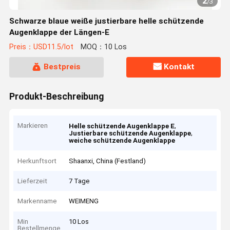
2
/
3
Schwarze blaue weiße justierbare helle schützende
Augenklappe der Längen-E
Preis：USD11.5/lot
MOQ：10 Los
Bestpreis
Kontakt
Produkt-Beschreibung
Markieren
,
Helle schützende Augenklappe E
,
Justierbare schützende Augenklappe
weiche schützende Augenklappe
Herkunftsort
Shaanxi, China (Festland)
Lieferzeit
7 Tage
Markenname
WEIMENG
Min
10 Los
Bestellmenge