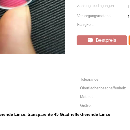
Zahlungsbedingungen:
T
Versorgungsmaterial-
1
Fähigkeit:
Bestpreis
Tolearance:
Oberflächenbeschaffenheit:
Material:
Größe:
ierende Linse
transparente 45 Grad-reflektierende Linse
,