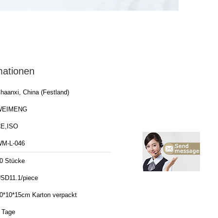
mationen
haanxi, China (Festland)
WEIMENG
E,ISO
M-L-046
0 Stücke
SD11.1/piece
0*10*15cm Karton verpackt
 Tage