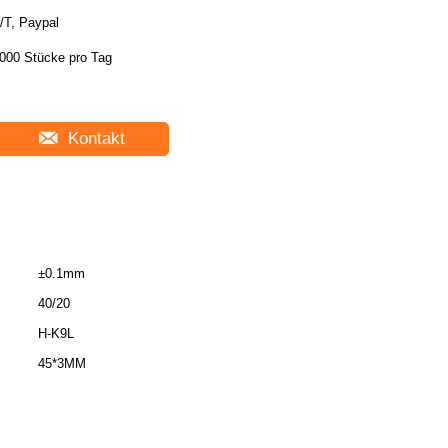
/T, Paypal
000 Stücke pro Tag
Kontakt
±0.1mm
40/20
H-K9L
45*3MM