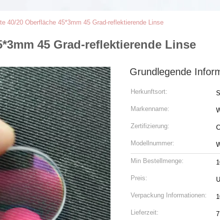
te 40/20 Oberfläche 45*3mm 45 Grad-reflektierende Linse
5*3mm 45 Grad-reflektierende Linse
Grundlegende Infor
Herkunftsort:
S
Markenname:
Zertifizierung:
C
Modellnummer:
W
Min Bestellmenge:
1
Preis:
U
Verpackung Informationen:
1
Lieferzeit:
7