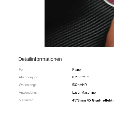
Detailinformationen
Form:
Plano
Abschrägung:
0.2mm*45°
Wellenlänge:
532nmHR
Anwendung:
Laser-Maschine
Markieren:
45*3mm 45 Grad-reflekt