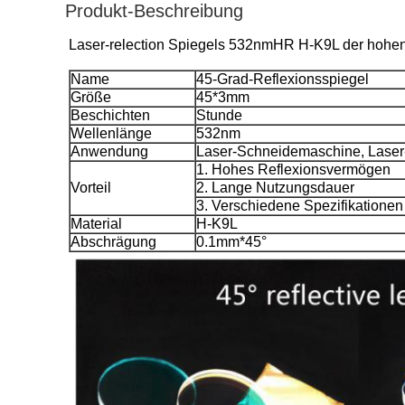
Produkt-Beschreibung
Laser-relection Spiegels 532nmHR H-K9L der hohen
Name
45-Grad-Reflexionsspiegel
Größe
45*3mm
Beschichten
Stunde
Wellenlänge
532nm
Anwendung
Laser-Schneidemaschine, Laser
1. Hohes Reflexionsvermögen
Vorteil
2. Lange Nutzungsdauer
3. Verschiedene Spezifikationen
Material
H-K9L
Abschrägung
0.1mm*45°