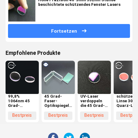
beschichtete schützendes Fenster Lasers
Fortsetzen
Empfohlene Produkte
99,8%
45 Grad-
UV-Laser
schützend
1064nm 45
Faser-
verdoppeln
Linse 30m
Grad-
Optikspiegel-
die 45 Grad-
Quarz-Las
reflektierende
Reflektor, der
reflektierende
in der Lase
Linse im
85% 650nm
Linsen-hohes
Markierun
Bestpreis
Bestpreis
Bestpreis
Bestprei
optischen
fokussiert
Reflexionsvermögen
Maschine
Instrument