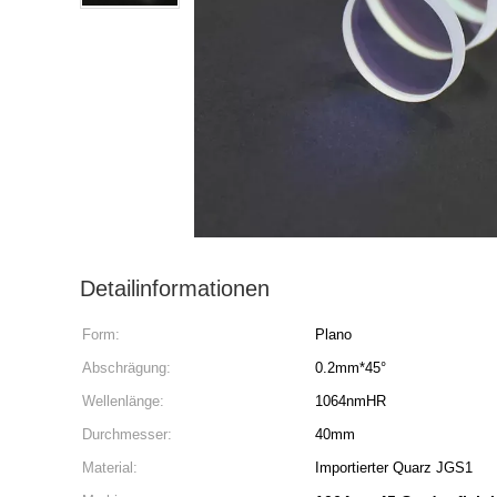
Detailinformationen
Form:
Plano
Abschrägung:
0.2mm*45°
Wellenlänge:
1064nmHR
Durchmesser:
40mm
Material:
Importierter Quarz JGS1