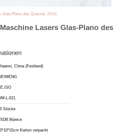
rs Glas-Plano des Quarzes JGS1
-Maschine Lasers Glas-Plano des
mationen
haanxi, China (Festland)
WEIMENG
E,ISO
M-L-021
0 Stücke
SD8.9/piece
0*10*15cm Karton verpackt