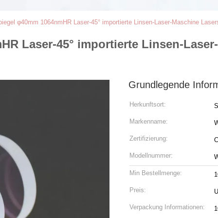
Spiegel φ40mm 1064nmHR Laser-45° importierte Linsen-Laser-Maschine Lase
HR Laser-45° importierte Linsen-Laser
Grundlegende Infor
Herkunftsort:
S
Markenname:
Zertifizierung:
C
Modellnummer:
W
Min Bestellmenge:
1
Preis:
U
Verpackung Informationen:
1