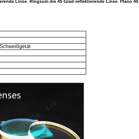
ierende Linse
Ringsum die 45 Grad-reflektierende Linse
Plano 45
,
,
-Schweißgerät