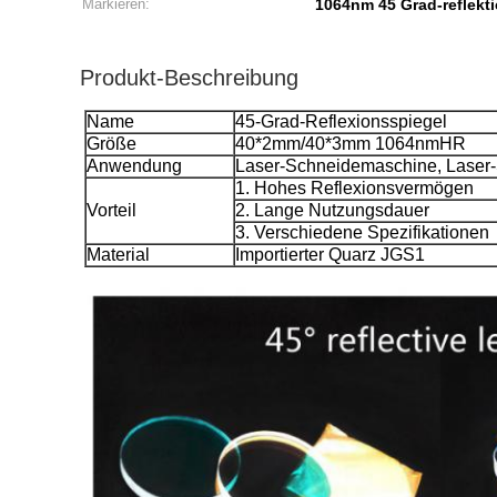
Markieren:
1064nm 45 Grad-reflekt
Produkt-Beschreibung
Name
45-Grad-Reflexionsspiegel
Größe
40*2mm/40*3mm 1064nmHR
Anwendung
Laser-Schneidemaschine, Laser
1. Hohes Reflexionsvermögen
Vorteil
2. Lange Nutzungsdauer
3. Verschiedene Spezifikationen
Material
Importierter Quarz JGS1