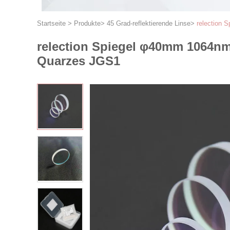
Startseite
>
Produkte
>
45 Grad-reflektierende Linse
>
relection 
relection Spiegel φ40mm 1064nm
Quarzes JGS1