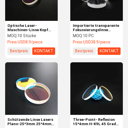
Optische Laser-
Importierte transparente
Maschinen-Linse Kopf
Fokussierungslinse
Plano-34*5mm doppelte
Lasers F125 des Quarz-
MOQ:
10 Stücke
MOQ:
10 PC
mit Seiten versehene
38.1mm
Preis:
USD8.9/piece
Preis:
USD38.9/piece
überzogene
Bestpreis
KONTAKT
Bestpreis
KONTAKT
Nach Hause
Produits
Über Uns
Kontakt
Schützende Linse Lasers
Three-Point- Reflexion
Plano-25*3mm 25*4mm
15*4mm H-K9L 45 Grad-
Optische Linse Lasers