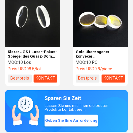
Klarer JGS1 Laser-Fokus-
Gold überzogener
Spiegel des Quarz-36mm
konvexer
FL 150mm
Fokussierungsspiegel der
MOQ:
10 Los
MOQ:
10 PC
Wasserkühlungs-FL30
Preis:
USD98.5/lot
Preis:
USD9.8/piece
Plano
Bestpreis
KONTAKT
Bestpreis
KONTAKT
Sparen Sie Zeit
Lassen Sie uns mit Ihnen die besten
Produkte kontaktieren.
Geben Sie Ihre Anforderung