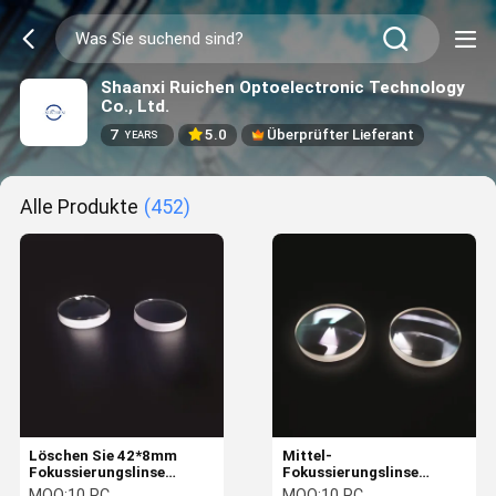
Shaanxi Ruichen Optoelectronic Technology
Co., Ltd.
7
5.0
Überprüfter Lieferant
YEARS
Alle Produkte
(452)
Löschen Sie 42*8mm
Mittel-
Fokussierungslinse
Fokussierungslinse
Lasers F150 für Laser-
Plano-konvexen Körpers
MOQ:
10 PC
MOQ:
10 PC