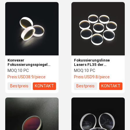
Konvexer
Fokussierungslinse
Fokussierungsspiegel
Lasers FL35 der
Precitec JGS1
Präzisions-15mm für
MOQ:
10 PC
MOQ:
10 PC
41.5*9.5mm FL80 Plano
Laser-Zeiger
Preis:
USD38.9/piece
Preis:
USD9.8/piece
Bestpreis
KONTAKT
Bestpreis
KONTAKT