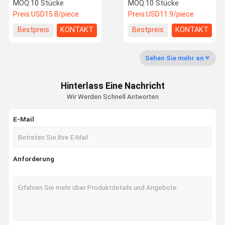
650nm 1064nm Stunde
reflektierende Linse
MOQ:
10 Stücke
MOQ:
10 Stücke
Preis:
USD15.8/piece
Preis:
USD11.9/piece
Fokussierungslinse Lasers
Bestpreis
KONTAKT
Bestpreis
KONTAKT
Laser-Expander-Linse
Sehen Sie mehr an
Schützende Linse Faser-Lasers
Lasersicherheitsschutzbrillen
Hinterlass Eine Nachricht
Wir Werden Schnell Antworten
0 Grad-reflektierende Linse
E-Mail
45 Grad-reflektierende Linse
0 Grad-Laser-Ertrag-Linse
Anforderung
Spektroskop
KTP-Kristalle
Dichroiker Filter