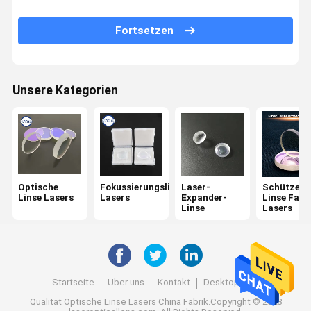
Optischer Bandpassfilter
Fortsetzen
Ir-Optik
Strahln-Kombinator
Unsere Kategorien
CCD-Linse
Keilspiegel
Optische
Fokussierungslinse
Laser-
Schützend
Linse Lasers
Lasers
Expander-
Linse Fase
Linse
Lasers
Startseite
Über uns
Kontakt
Desktop Site
Qualität
Optische Linse Lasers
China Fabrik.Copyright © 2023