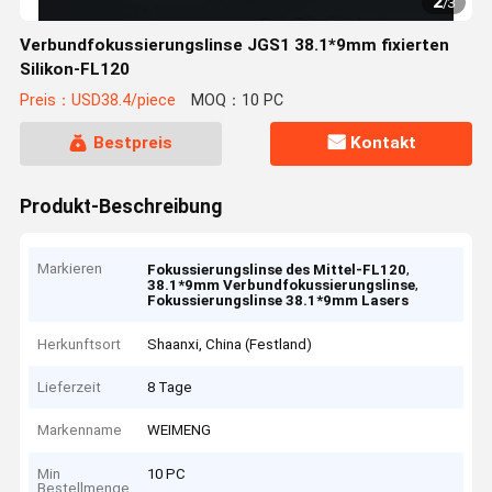
2
/
3
Verbundfokussierungslinse JGS1 38.1*9mm fixierten
Silikon-FL120
Preis：USD38.4/piece
MOQ：10 PC
Bestpreis
Kontakt
Produkt-Beschreibung
Markieren
,
Fokussierungslinse des Mittel-FL120
,
38.1*9mm Verbundfokussierungslinse
Fokussierungslinse 38.1*9mm Lasers
Herkunftsort
Shaanxi, China (Festland)
Lieferzeit
8 Tage
Markenname
WEIMENG
Min
10 PC
Bestellmenge