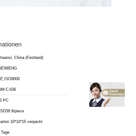
mationen
haanxi, China (Festland)
WEIMENG
E,ISO9000
M-C-036
0 PC
SD38.9/piece
arton 10*10*15 verpackt
 Tage