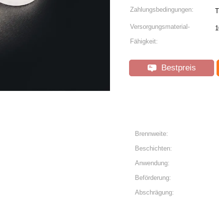
Zahlungsbedingungen:
T
Versorgungsmaterial-
1
Fähigkeit:
Bestpreis
Brennweite:
Beschichten:
Anwendung:
Beförderung:
Abschrägung: