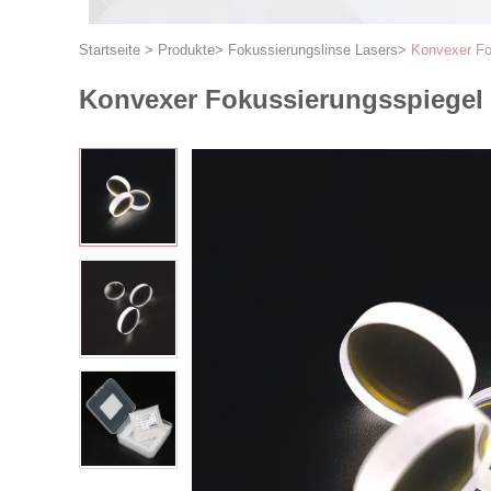
Startseite
>
Produkte
>
Fokussierungslinse Lasers
>
Konvexer Fo
Konvexer Fokussierungsspiegel 