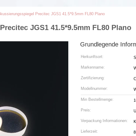
kussierungsspiegel Precitec JGS1 41.5*9.5mm FL80 Plano
Precitec JGS1 41.5*9.5mm FL80 Plano
Grundlegende Infor
Herkunftsort:
S
Markenname:
Zertifizierung:
C
Modellnummer:
W
Min Bestellmenge:
1
Preis:
U
Verpackung Informationen:
K
Lieferzeit:
8