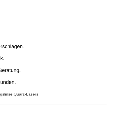
orschlagen.
k.
 Beratung.
tunden.
ngslinse Quarz-Lasers