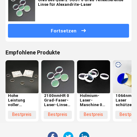
Linse für Alexandrite-Laser
Fortsetzen
Empfohlene Produkte
Hohe
2100nmHR 0
Holmium-
1064nmH
Leistung
Grad-Faser-
Laser-
Laser
voller
Laser-Linse
Maschine 0
schützend
Reflektor-
für Urologie-
die Grad-
Windows f
Spiegel der 0
Laser-
reflektierende
Faser-Lase
Bestpreis
Bestpreis
Bestpreis
Bestprei
Grad-
Maschine
Linsen-
Schneidem
reflektierender
doppelten
Linsen-
Seiten
20*5mm
polierte