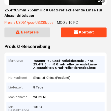
2
/
2
25.4*9.5mm 755nmHR 0 Grad-reflektierende Linse für
Alexandritelaser
Preis：USD51/pcs-USD38/pcs
MOQ：10 PC
Bestpreis
Kontakt
Produkt-Beschreibung
Markieren
,
755nmHR 0 Grad-reflektierende Linse
,
25.4*9.5mm 0 Grad-reflektierende Linse
Alexandrite 0 Grad-reflektierende Linse
Herkunftsort
Shaanxi, China (Festland)
Lieferzeit
8 Tage
Markenname
WEIMENG
Min
10 PC
Bestellmenge