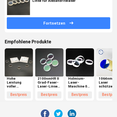
Linse für Alexandritelaser
Fortsetzen
Empfohlene Produkte
Hohe
2100nmHR 0
Holmium-
1064nmH
Leistung
Grad-Faser-
Laser-
Laser
voller
Laser-Linse
Maschine 0
schützend
Reflektor-
für Urologie-
die Grad-
Windows f
Spiegel der 0
Laser-
reflektierende
Faser-Lase
Bestpreis
Bestpreis
Bestpreis
Bestprei
Grad-
Maschine
Linsen-
Schneidem
reflektierender
doppelten
Linsen-
Seiten
20*5mm
polierte