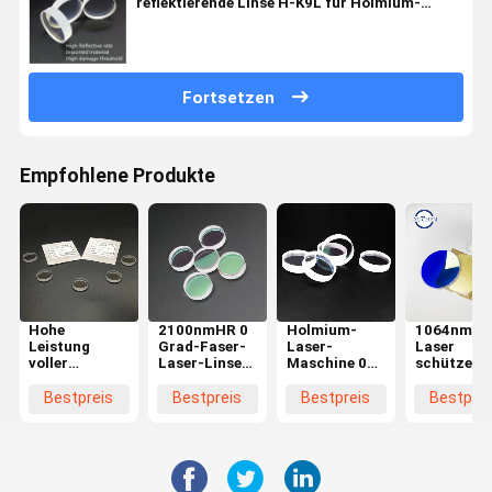
reflektierende Linse H-K9L für Holmium-
Laser-Maschine
Fortsetzen
Empfohlene Produkte
Hohe
2100nmHR 0
Holmium-
1064nmH
Leistung
Grad-Faser-
Laser-
Laser
voller
Laser-Linse
Maschine 0
schützend
Reflektor-
für Urologie-
die Grad-
Windows f
Spiegel der 0
Laser-
reflektierende
Faser-Lase
Bestpreis
Bestpreis
Bestpreis
Bestprei
Grad-
Maschine
Linsen-
Schneidem
reflektierender
doppelten
Linsen-
Seiten
20*5mm
polierte