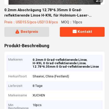
2
/
2
0.2mm Abschrägung 12.78*6.35mm 0 Grad-
reflektierende Linse H-K9L für Holmium-Laser-
Maschine
Preis：USD15.5/pcs-USD13.8/pcs
MOQ：10pcs
Bestpreis
Kontakt
Produkt-Beschreibung
Markieren
,
0.2mm 0 Grad-reflektierende Linse
,
H-K9L 0 Grad-reflektierende Linse
12.78*6.35mm 0 Grad-reflektierende Linse
Herkunftsort
Shaanxi, China (Festland)
Lieferzeit
8 Tage
Markenname
XUCHEN
Min
10pcs
Bestellmenge