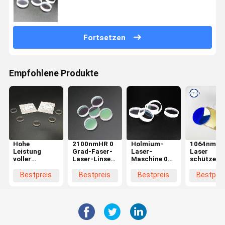
Fortsetzen
Empfohlene Produkte
Hohe
2100nmHR 0
Holmium-
1064nmH
Leistung
Grad-Faser-
Laser-
Laser
voller
Laser-Linse
Maschine 0
schützend
Reflektor-
für Urologie-
die Grad-
Windows f
Spiegel der 0
Laser-
reflektierende
Faser-Lase
Bestpreis
Bestpreis
Bestpreis
Bestprei
Grad-
Maschine
Linsen-
Schneidem
reflektierender
doppelten
Linsen-
Seiten
20*5mm
polierte