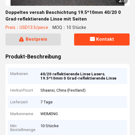
2
/
3
Doppeltes versah Beschichtung 19.5*10mm 40/20 0
Grad-reflektierende Linse mit Seiten
Preis：USD13.5/piece
MOQ：10 Stücke
Bestpreis
Kontakt
Produkt-Beschreibung
Markieren
,
40/20 reflektierende Linse Lasers
19.5*10mm 0 Grad-reflektierende Linse
Herkunftsort
Shaanxi, China (Festland)
Lieferzeit
7 Tage
Markenname
WEIMENG
Min
10 Stücke
Bestellmenge