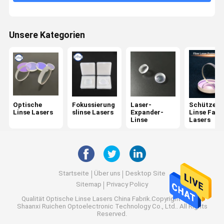
0 Grad-Laser-Ertrag-Linse
Spektroskop
Unsere Kategorien
KTP-Kristalle
Dichroiker Filter
Optischer Bandpassfilter
Optische
Fokussierung
Laser-
Schützend
Ir-Optik
Linse Lasers
slinse Lasers
Expander-
Linse Fase
Linse
Lasers
Strahln-Kombinator
CCD-Linse
Keilspiegel
Startseite
Über uns
Desktop Site
Sitemap
Privacy Policy
Qualität
Optische Linse Lasers
China Fabrik.Copyright © 2026
Shaanxi Ruichen Optoelectronic Technology Co., Ltd.. All Rights
Reserved.