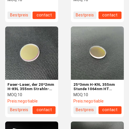
1064nmHT
Bestpreis
contact
Bestpreis
contact
Faser-Laser, der 20*2mm
25*3mm H-K9L 355nm
H-K9L 355nm Strahln-
Stunde 1064nm HT
Kombinator markiert
Laser-Optik-Linse
MOQ:
10
MOQ:
10
Preis:
negotiable
Preis:
negotiable
Bestpreis
contact
Bestpreis
contact