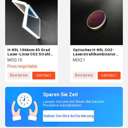
H-K9L 1064nm 45 Grad
Optisches H-K9L CO2-
Laser-Linse CO2 Strahln-
Laserstrahlkombinator
Kombinator-
532nmHR 1064nmHT
MOQ:
10
MOQ:
1
Preis:
negotiable
Bestpreis
contact
Bestpreis
contact
Sparen Sie Zeit
Lassen Sie uns mit Ihnen die besten
Produkte kontaktieren.
Geben Sie Ihre Anforderung