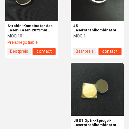
Strahln-Kombinator des
45
Laser-Faser-20*2mm
Laserstrahlkombinator
JGS1 Quarz-355
des Grad-Rundschreiben-
MOQ:
10
MOQ:
1
20*2mm 532nm
Preis:
negotiable
Bestpreis
contact
Bestpreis
contact
Haus
Produkte
Über Uns
Fabrik-
Ausflug
JGS1 Optik-Spiegel-
Laserstrahlkombinator