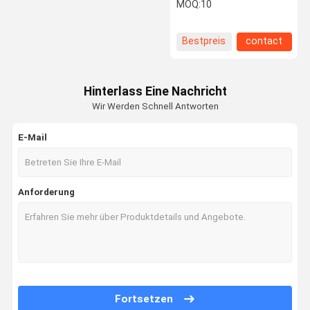
des Quarz-40*3mm
MOQ:
10
Bestpreis
contact
Qualitätskon
Treten Sie
Fordern Sie
Trolle
Mit Uns In
Ein Zitat
Verbindung
Hinterlass Eine Nachricht
Wir Werden Schnell Antworten
Optische Linse Lasers
E-Mail
Fokussierungslinse Lasers
Laser-Expander-Linse
Anforderung
Schützende Linse Faser-Lasers
Lasersicherheitsschutzbrillen
0 Grad-reflektierende Linse
45 Grad-reflektierende Linse
Fortsetzen