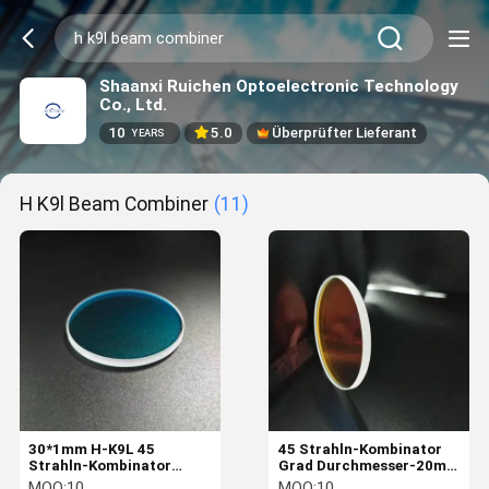
Shaanxi Ruichen Optoelectronic Technology
Co., Ltd.
10
5.0
Überprüfter Lieferant
YEARS
H K9l Beam Combiner
(11)
30*1mm H-K9L 45
45 Strahln-Kombinator
Strahln-Kombinator
Grad Durchmesser-20mm
Grad-650nmHR
H-K9L 1064nm
MOQ:
10
MOQ:
10