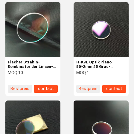
Flacher Strahln-
H-K9L Optik Plano
Kombinator der Linsen-
50*2mm 45 Grad-
25mm 45AOI 650nmHR
Laserstrahlkombinator
MOQ:
10
MOQ:
1
25*3mm
Bestpreis
contact
Bestpreis
contact