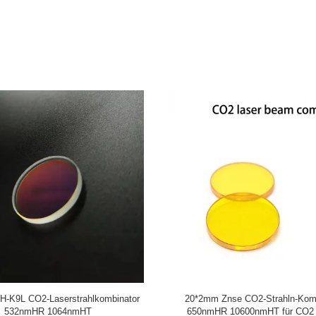
k-Spiegel des Quadrat-45 des Grad-
JGS1 Optik-Spiegel-Laserstrahlkom
JGS1 des Quarz-532nm
Quarz-40*3mm