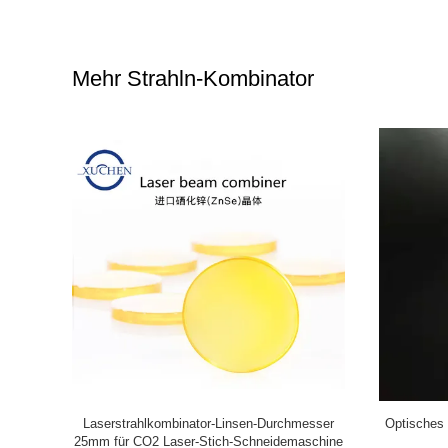
Mehr Strahln-Kombinator
X Okular-
45 Laserstrahlkombinator des Grad-
Laser-Opti
Rundschreiben-20*2mm 532nm