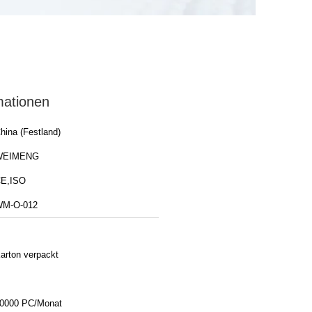
mationen
hina (Festland)
WEIMENG
E,ISO
M-O-012
arton verpackt
0000 PC/Monat