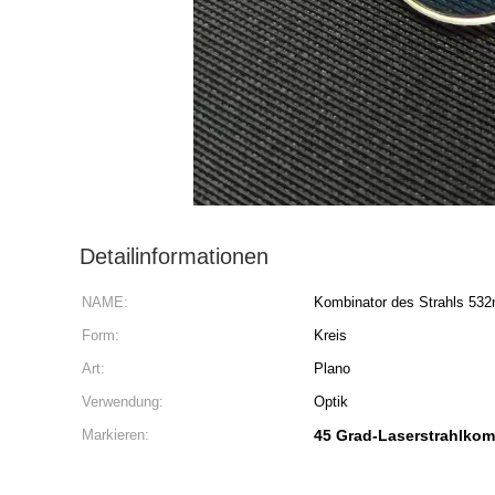
Detailinformationen
NAME:
Kombinator des Strahls 53
Form:
Kreis
Art:
Plano
Verwendung:
Optik
Markieren:
45 Grad-Laserstrahlkom