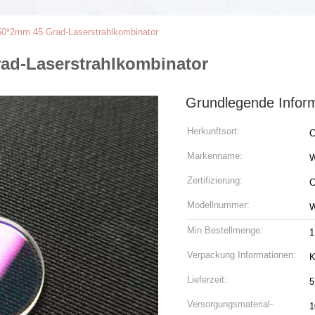
50*2mm 45 Grad-Laserstrahlkombinator
ad-Laserstrahlkombinator
Grundlegende Infor
Herkunftsort:
C
Markenname:
Zertifizierung:
C
Modellnummer:
W
Min Bestellmenge:
1
Verpackung Informationen:
K
Lieferzeit:
5
Versorgungsmaterial-
1