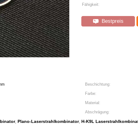
Fähigkeit:
Bestpreis
2nm
Beschichtung:
Farbe:
Material:
Abschrägung:
binator
Plano-Laserstrahlkombinator
H-K9L Laserstrahlkombina
,
,