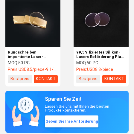
Rundschreiben
99,5% fixiertes Silikon-
importierte Laser-
Lasers Beförderung Plano
Schneider-Linse Quarz-
25*1.5mm optische Linse
MOQ:
50 PC
MOQ:
50 PC
Durchmesser-25mm 2mm
Preis:
USD8.5/piece-9.1/piece
Preis:
USD8.3/piece
3mm
Bestpreis
KONTAKT
Bestpreis
KONTAKT
Sparen Sie Zeit
Lassen Sie uns mit Ihnen die besten
Produkte kontaktieren.
Geben Sie Ihre Anforderung