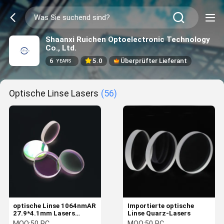
Shaanxi Ruichen Optoelectronic Technology
Co., Ltd.
6
5.0
Überprüfter Lieferant
YEARS
Optische Linse Lasers
(56)
optische Linse 1064nmAR
Importierte optische
27.9*4.1mm Lasers
Linse Quarz-Lasers
importierte Quarz-
MOQ:
50 PC
MOQ:
50 PC