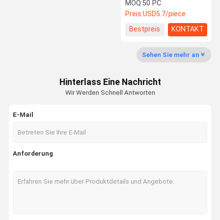
Linse der Faser-JGS1
MOQ:
50 PC
Preis:
USD5.7/piece
Fokussierungslinse Lasers
Bestpreis
KONTAKT
Laser-Expander-Linse
Sehen Sie mehr an
Schützende Linse Faser-Lasers
Lasersicherheitsschutzbrillen
Hinterlass Eine Nachricht
Wir Werden Schnell Antworten
0 Grad-reflektierende Linse
E-Mail
45 Grad-reflektierende Linse
0 Grad-Laser-Ertrag-Linse
Anforderung
Spektroskop
KTP-Kristalle
Dichroiker Filter