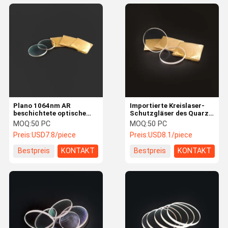
Plano 1064nm AR
Importierte Kreislaser-
beschichtete optische
Schutzgläser des Quarz-
Linse 22.35*4mm Lasers
23.8*4.1mm
MOQ:
50 PC
MOQ:
50 PC
Preis:
USD7.8/piece
Preis:
USD8.1/piece
Bestpreis
KONTAKT
Bestpreis
KONTAKT