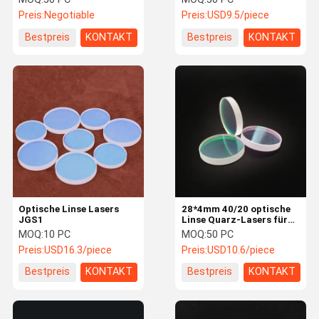
fixiertes Silikon für
Preis:
Negotiable
Preis:
USD9.5/piece
Laser-Kopf
Bestpreis
KONTAKT
Bestpreis
KONTAKT
Optische Linse Lasers
28*4mm 40/20 optische
JGS1
Linse Quarz-Lasers für
Laser-Ausschnitt-Kopf
MOQ:
10 PC
MOQ:
50 PC
Preis:
USD16.3/piece
Preis:
USD10.6/piece
Bestpreis
KONTAKT
Bestpreis
KONTAKT