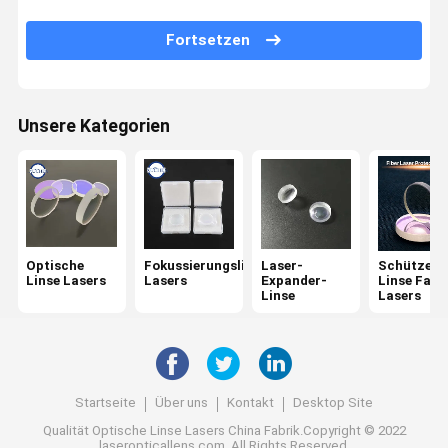
Optischer Bandpassfilter
Fortsetzen
Ir-Optik
Strahln-Kombinator
Unsere Kategorien
CCD-Linse
Keilspiegel
Optische
Fokussierungslinse
Laser-
Schützend
Linse Lasers
Lasers
Expander-
Linse Fase
Linse
Lasers
Startseite
Über uns
Kontakt
Desktop Site
Qualität
Optische Linse Lasers
China Fabrik.Copyright © 2022
laseropticallens.com. All Rights Reserved.