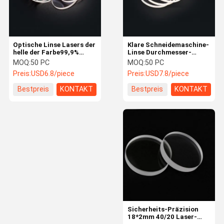
Optische Linse Lasers der
Klare Schneidemaschine-
helle der Farbe99,9%
Linse Durchmesser-
hohen Beförderungs-
20mm 3mm 5mm Laser-
MOQ:
50 PC
MOQ:
50 PC
20*2mm
3000W
Preis:
USD6.8/piece
Preis:
USD7.8/piece
Bestpreis
KONTAKT
Bestpreis
KONTAKT
Nach Hause
Produits
Über uns
Kontakt
Sicherheits-Präzision
18*2mm 40/20 Laser-
Optische Linse Lasers