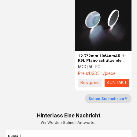
Optischer Bandpassfilter
Ir-Optik
Strahln-Kombinator
CCD-Linse
Keilspiegel
12.7*2mm 1064nmAR H-
K9L Plano schützende
Linse Faser-Lasers
MOQ:
50 PC
Preis:
USD5.1/piece
Bestpreis
KONTAKT
Sehen Sie mehr an
Hinterlass Eine Nachricht
Wir Werden Schnell Antworten
E-Mail