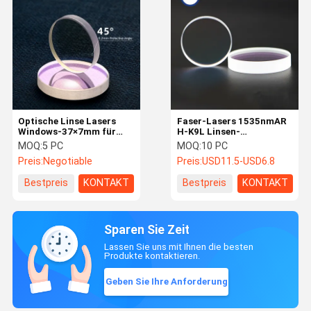
Optische Linse Lasers
Faser-Lasers 1535nmAR
Windows-37×7mm für
H-K9L Linsen-
Precitec Procuttor u.
Durchmessers 19mm
MOQ:
5 PC
MOQ:
10 PC
Lightcutter u.
schützende Stärke 2mm
Preis:
Negotiable
Preis:
USD11.5-USD6.8
SolidCutter
für Laser-Maschine
Bestpreis
KONTAKT
Bestpreis
KONTAKT
Sparen Sie Zeit
Lassen Sie uns mit Ihnen die besten
Produkte kontaktieren.
Geben Sie Ihre Anforderung