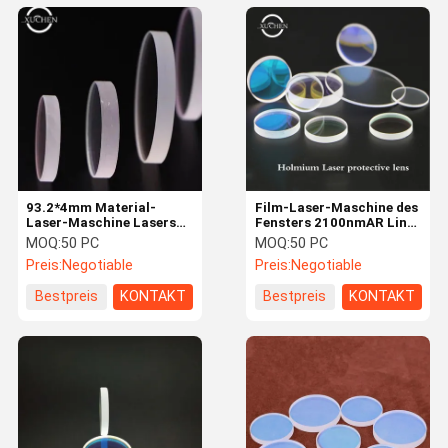
93.2*4mm Material-
Film-Laser-Maschine des
Laser-Maschine Lasers
Fensters 2100nmAR Linse
Faser-1064nmAR
9.3*2mm Holmiumlasers
MOQ:
50 PC
MOQ:
50 PC
schützende Linsen-H-K9L
schützende
Preis:
Negotiable
Preis:
Negotiable
Bestpreis
KONTAKT
Bestpreis
KONTAKT