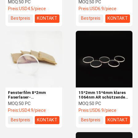
8*1mm für
1064nmAR zweischichtig
MOQ:
50 PC
MOQ:
50 PC
Schönheitsmaschine
Preis:
USD4.5/piece
Preis:
USD6.9/piece
Fokussierungslinse Lasers
Bestpreis
KONTAKT
Bestpreis
KONTAKT
Laser-Expander-Linse
Schützende Linse Faser-Lasers
Lasersicherheitsschutzbrillen
0 Grad-reflektierende Linse
45 Grad-reflektierende Linse
0 Grad-Laser-Ertrag-Linse
Fensterfilm 8*2mm
15*2mm 15*4mm klares
Faserlaser-
1064nm AR schützendes
Spektroskop
Schneidemaschine der
Material Lasers Linsen-
MOQ:
50 PC
MOQ:
50 PC
optischen Linsen LINSE
H-K9L
Preis:
USD4.9/piece
Preis:
USD6.9/piece
H-K9L Plano Lasers
KTP-Kristalle
400nm-700nmAR
Bestpreis
KONTAKT
Bestpreis
KONTAKT
SCHÜTZENDE
Dichroiker Filter