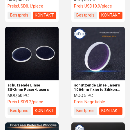
Preis:
USD8.1/piece
Preis:
USD10.9/piece
Bestpreis
KONTAKT
Bestpreis
KONTAKT
schützende Linse
schützende Linse Lasers
38*2mm Faser-Lasers
1064nm fixierte Silikon
Raytools 12.3*4mm für
MOQ:
50 PC
MOQ:
5 PC
Laser-Schneidemaschine
Preis:
USD9.2/piece
Preis:
Negotiable
Bestpreis
KONTAKT
Bestpreis
KONTAKT