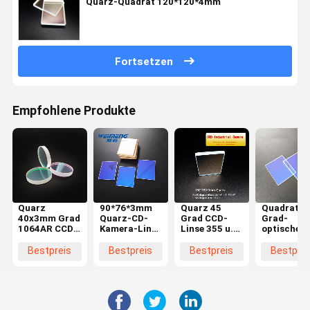
Quarz-Quadrat 120*120*4mm
Fortsetzen
Empfohlene Produkte
Quarz
90*76*3mm
Quarz 45
Quadrat 4
40x3mm Grad
Quarz-CD-
Grad CCD-
Grad-
1064AR CCD-
Kamera-Linse
Linse 355 u.
optische
Linse S1 45
für
Beschichtung
Quarz JGS
Grad-650HR
Sichtmarkierung
650HR 420-
CCD-Linse
Bestpreis
Bestpreis
Bestpreis
Bestprei
1064HT S2
580HT
90*76*3m
45