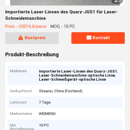
2
/
2
Importierte Laser-Linsen des Quarz-JGS1 für Laser-
Schneidemaschine
Preis：USD16.8/piece
MOQ：10 PC
Bestpreis
Kontakt
Produkt-Beschreibung
Markieren
,
Importierte Laser-Linsen des Quarz-JGS1
,
Laser-Schneidemaschine-optische Linse
Laser-Schweißgerät-optische Linse
Herkunftsort
Shaanxi, China (Festland)
Lieferzeit
7 Tage
Markenname
WEIMENG
Min
10 PC
Bestellmenge