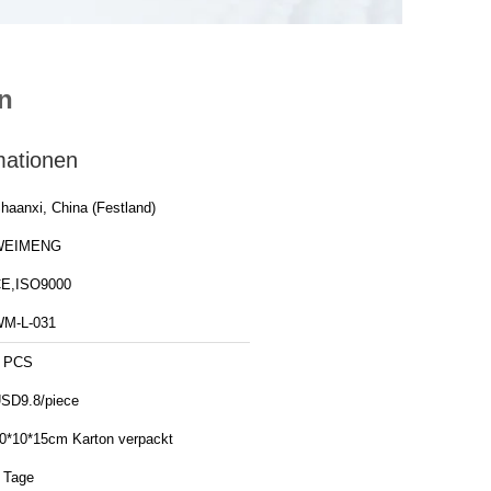
n
mationen
haanxi, China (Festland)
WEIMENG
E,ISO9000
M-L-031
 PCS
SD9.8/piece
0*10*15cm Karton verpackt
 Tage