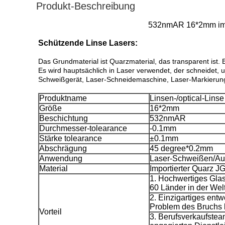
Produkt-Beschreibung
532nmAR 16*2mm impor
Schützende Linse Lasers:
Das Grundmaterial ist Quarzmaterial, das transparent ist. 
Es wird hauptsächlich in Laser verwendet, der schneidet, 
Schweißgerät, Laser-Schneidemaschine, Laser-Markierungs
Produktname
Linsen-/optical-Lins
Größe
16*2mm
Beschichtung
532nmAR
Durchmesser-tolearance
-0.1mm
Stärke tolearance
±0.1mm
Abschrägung
45 degree*0.2mm
Anwendung
Laser-Schweißen/Au
Material
Importierter Quarz J
1. Hochwertiges Glas
60 Länder in der Wel
2. Einzigartiges entw
Problem des Bruchs 
Vorteil
3. Berufsverkaufsteam