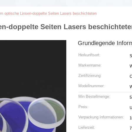
optische Linsen-doppelte Seiten Lasers beschichteten
-doppelte Seiten Lasers beschichtete
Grundlegende Infor
Herkunftsort:
S
Markenname:
Zertifizierung:
C
Modellnummer:
W
Min Bestellmenge:
5
Preis:
U
Verpackung Informationen:
1
Lieferzeit:
7