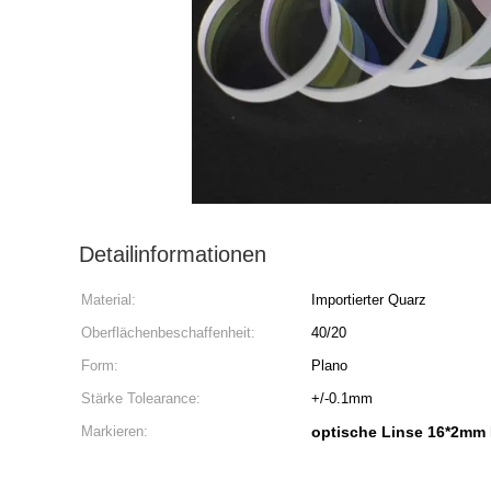
Detailinformationen
Material:
Importierter Quarz
Oberflächenbeschaffenheit:
40/20
Form:
Plano
Stärke Tolearance:
+/-0.1mm
Markieren:
optische Linse 16*2mm