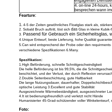
engagierten Dienstle
4. on-line 24-hours, 
besprechen wann imm
:
Fearture
1.
4-5 der Zeiten gewöhnliches Floatglas stark als, stärk
das
2. Sobald Bruch auftritt, löst sich
Glas in kleine Kubik-
Passend für Gebrauch ein Sicherheitsglas, w
3.
4.Unique Entwurf, beste Lieferung, hohe Qualität guarante
5.Can wird entsprechend der Probe oder den requirments 
verschiedene Spezifikationen 6.Many.
Spezifikation:
1.High Beförderung, schnelle Schnittgeschwindigkeit
Die helle Beförderung ist bis 99,5%, die die Schnittgeschw
beschichtet, und der Verlust, der durch Reflexion verursacht 
2.Double Seitenbeschichtung, gute Haltbarkeit
Die lange Nutzungsdauer, dauerhafter, Doppelschichtbesch
optische Leistung 3.Excellent und gute Stabilität
Ausgezeichnete Wärmebeständigkeit, ausgezeichneter La
4.It ist bedienungsfreundlich und verletzt nicht Hände
Humanisierter 45-Grad-schützender voller Winkelentwurf, 
Foto: