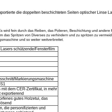
tierte die doppelten beschichteten Seiten optischer Linse 
Es wird fein durch das Reiben, das Polieren, Beschichtung und andere P
um das Spritzen von Diverses zu verhindern und zu spritzen zu vermeid
maschine und so weiter weitverbreitet.
e Lasers schützende/Fensterfilm
sschnitt/Markierungsmaschine
GS1
 mit dem CER-Zertifikat, in mehr
t exportierend
orfenes gutes Holzetui, das
lösend
, die personifizierten und