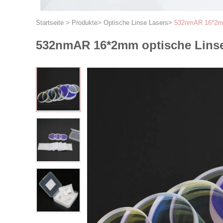
Startseite
>
Produkte
>
Optische Linse Lasers
>
532nmAR 16*2mm 
532nmAR 16*2mm optische Linsen