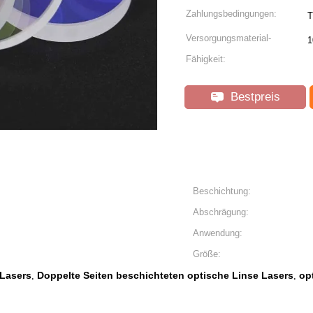
Zahlungsbedingungen:
T
Versorgungsmaterial-
1
Fähigkeit:
Bestpreis
Beschichtung:
Abschrägung:
Anwendung:
Größe:
 Lasers
Doppelte Seiten beschichteten optische Linse Lasers
op
,
,