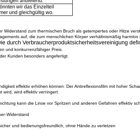
istungen anbietend.
könnten wir das Einzelteil
er und gleichgültig wo.
erer Widerstand zum thermischen Bruch
als getempertes oder Hitze verst
fagements auf, die
zum menschlichen Körper verhältnismäßig harmlos 
ie durch Verbraucherproduktsicherheitsvereinigung defin
en und konkurrenzfähiger Preis.
der Kunden besonders angefertigt.
indigkeit effektiv erhöhen können. Der Antireflexionsfilm mit hoher Sch
wird, wird effektiv verringert.
ichtung kann die Linse vor Spritzen und anderen Gefahren effektiv s
ser-Widerstand
sicher und bedienungsfreundlich, ohne Hände zu verletzen