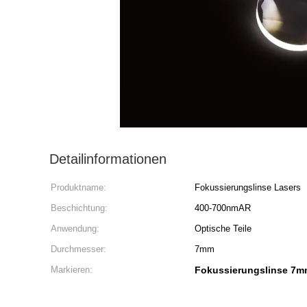
Detailinformationen
Produktname:
Fokussierungslinse Lasers
Beschichtung:
400-700nmAR
Anwendung:
Optische Teile
Durchmesser:
7mm
Markieren:
Fokussierungslinse 7m