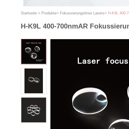
Startseite
>
Produkte
>
Fokussierungslinse Lasers
>
H-K9L 400-7
H-K9L 400-700nmAR Fokussierun