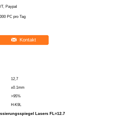
/T, Paypal
000 PC pro Tag
Kontakt
12,7
±0.1mm
>95%
H-K9L
ssierungsspiegel Lasers FL=12.7