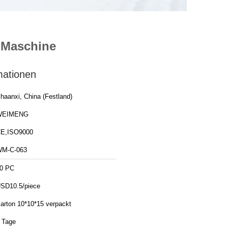
-Maschine
mationen
haanxi, China (Festland)
WEIMENG
E,ISO9000
M-C-063
0 PC
SD10.5/piece
arton 10*10*15 verpackt
 Tage