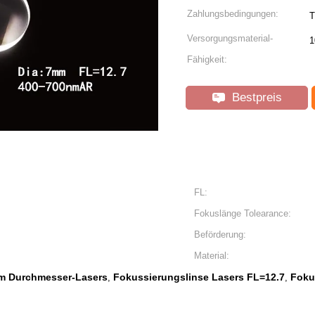
Zahlungsbedingungen:
T
Versorgungsmaterial-
1
Fähigkeit:
Bestpreis
FL:
Fokuslänge Tolearance:
Beförderung:
Material:
m Durchmesser-Lasers
Fokussierungslinse Lasers FL=12.7
Foku
,
,