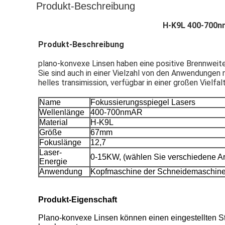
Produkt-Beschreibung
H-K9L 400-700n
Produkt-Beschreibung
plano-konvexe Linsen haben eine positive Brennweit
Sie sind auch in einer Vielzahl von den Anwendungen n
helles transimission, verfügbar in einer großen Viel
Name
Fokussierungsspiegel Lasers
Wellenlänge
400-700nmAR
Material
H-K9L
Größe
67mm
Fokuslänge
12,7
Laser-
0-15KW, (wählen Sie verschiedene Art
Energie
Anwendung
Kopfmaschine der Schneidemaschine
Produkt-Eigenschaft
Plano-konvexe Linsen können einen eingestellten Stra