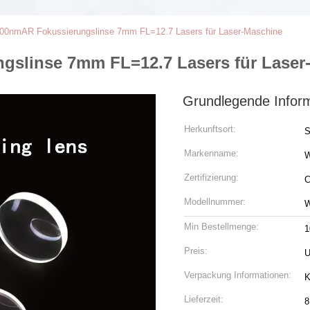
00nmAR Fokussierungslinse 7mm FL=12.7 Lasers für Laser-Maschine
gslinse 7mm FL=12.7 Lasers für Laser
Grundlegende Infor
Herkunftsort:
S
Markenname:
Zertifizierung:
C
Modellnummer:
W
Min Bestellmenge:
1
Preis:
U
Verpackung Informationen:
K
Lieferzeit:
8