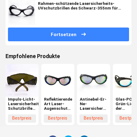
Rahmen-schützende Lasersicherheits-
UVschutzbrillen des Schwarz-355nm für
Laser-Betreiber
Fortsetzen
Empfohlene Produkte
Impuls-Licht-
Reflektierende
Antinebel-Er-
Glas-PC 5
Lasersicherheits-
Art Laser-
Ne-
Grün-Lich
Schutzbrillen-
Augenschutz-
Lasersicherheits-
der
IPL-
Schutzbrillen
Schutzbrillen
Nanometer
Schönheit
Cer 1064nm +
610nm
Lasersiche
Bestpreis
Bestpreis
Bestpreis
Bestprei
OD4+ starke
532nm
635nm
Glas-Od6+
bestätigt
650nm rot
reflektiere