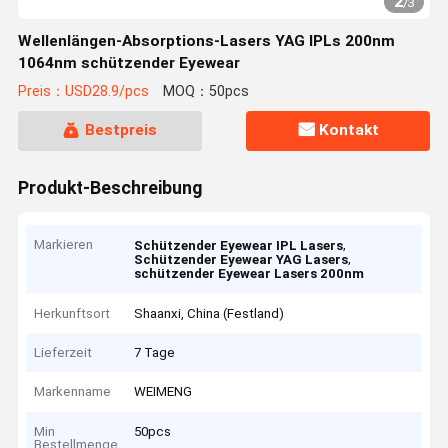
2
/
3
Wellenlängen-Absorptions-Lasers YAG IPLs 200nm
1064nm schützender Eyewear
Preis：USD28.9/pcs
MOQ：50pcs
Bestpreis
Kontakt
Produkt-Beschreibung
Markieren
,
Schützender Eyewear IPL Lasers
,
Schützender Eyewear YAG Lasers
schützender Eyewear Lasers 200nm
Herkunftsort
Shaanxi, China (Festland)
Lieferzeit
7 Tage
Markenname
WEIMENG
Min
50pcs
Bestellmenge