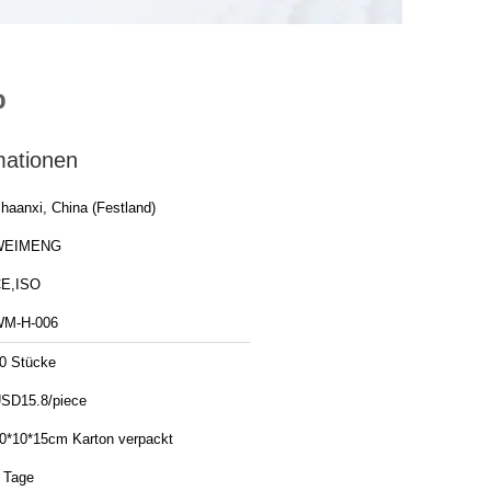
p
mationen
haanxi, China (Festland)
WEIMENG
E,ISO
M-H-006
0 Stücke
SD15.8/piece
0*10*15cm Karton verpackt
 Tage