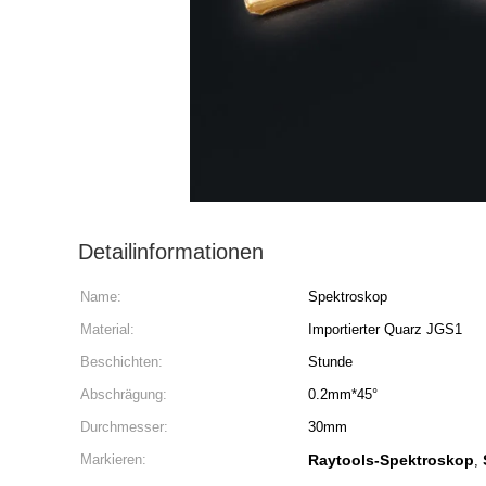
Detailinformationen
Name:
Spektroskop
Material:
Importierter Quarz JGS1
Beschichten:
Stunde
Abschrägung:
0.2mm*45°
Durchmesser:
30mm
Markieren:
Raytools-Spektroskop
,