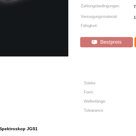
Zahlungsbedingungen:
T
Versorgungsmaterial-
1
Fähigkeit:
Bestpreis
Stärke:
Form:
Wellenlänge:
Tolearance:
Spektroskop JGS1