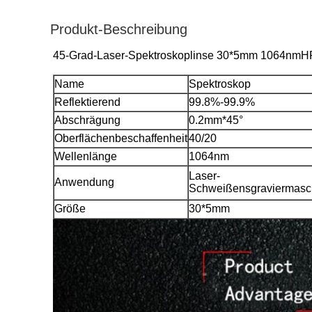
Produkt-Beschreibung
45-Grad-Laser-Spektroskoplinse 30*5mm 1064nmHR 
Name
Spektroskop
Reflektierend
99.8%-99.9%
Abschrägung
0.2mm*45°
Oberflächenbeschaffenheit
40/20
Wellenlänge
1064nm
Laser-
Anwendung
Schweißensgraviermasc
Größe
30*5mm