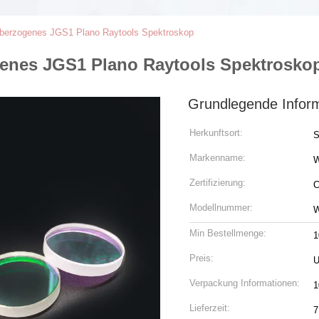
erzogenes JGS1 Plano Raytools Spektroskop
enes JGS1 Plano Raytools Spektrosko
Grundlegende Infor
Herkunftsort:
S
Markenname:
Zertifizierung:
C
Modellnummer:
W
Min Bestellmenge:
1
Preis:
U
Verpackung Informationen:
1
Lieferzeit:
7