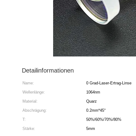
Detailinformationen
Name:
0 Grad-Laser-Ertrag-Linse
Wellenlänge:
1064nm
Material:
Quarz
Abschrägung:
0.2mm*45°
T:
50%/60%/70%/80%
Stärke:
5mm