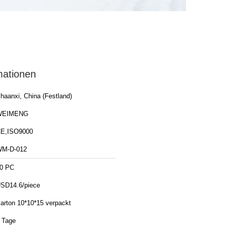
mationen
haanxi, China (Festland)
WEIMENG
E,ISO9000
M-D-012
0 PC
SD14.6/piece
arton 10*10*15 verpackt
 Tage