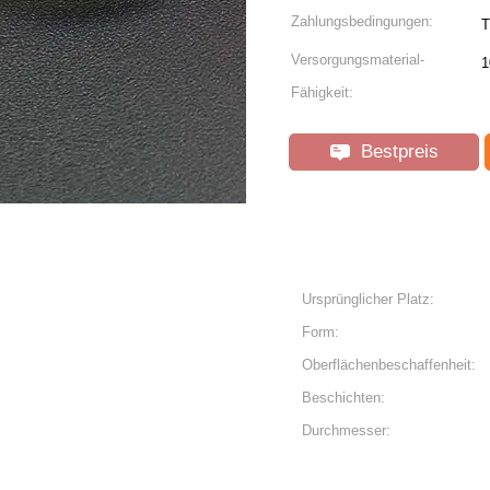
Zahlungsbedingungen:
T
Versorgungsmaterial-
1
Fähigkeit:
Bestpreis
Ursprünglicher Platz:
Form:
Oberflächenbeschaffenheit:
Beschichten:
Durchmesser: