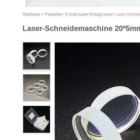
Startseite
>
Produkte
>
0 Grad-Laser-Ertrag-Linse
>
Laser-Schne
Laser-Schneidemaschine 20*5mm