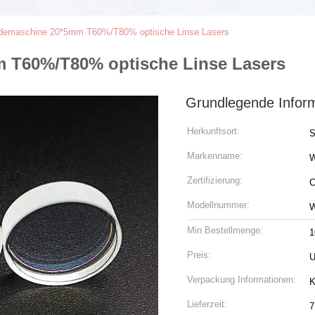
idemaschine 20*5mm T60%/T80% optische Linse Lasers
 T60%/T80% optische Linse Lasers
Grundlegende Infor
Herkunftsort:
S
Markenname:
Zertifizierung:
C
Modellnummer:
W
Min Bestellmenge:
1
Preis:
U
Verpackung Informationen:
K
Lieferzeit:
7