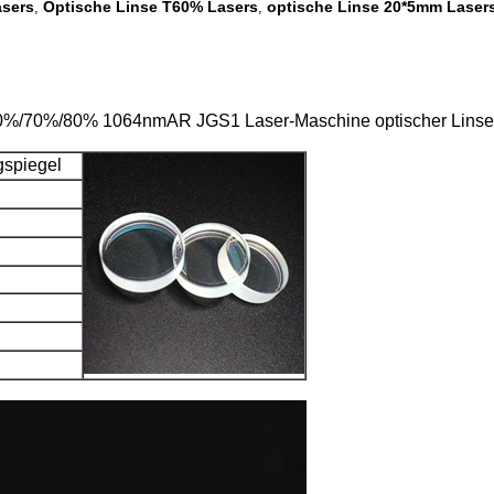
asers
Optische Linse T60% Lasers
optische Linse 20*5mm Laser
,
,
/70%/80% 1064nmAR JGS1 Laser-Maschine optischer Linse 
gspiegel