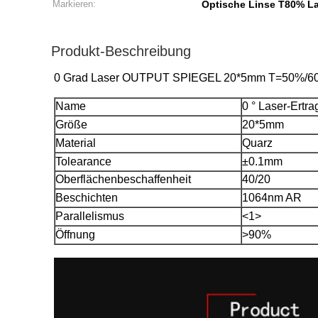
Markieren:
Optische Linse T80% L
Produkt-Beschreibung
0 Grad Laser OUTPUT SPIEGEL 20*5mm T=50%/60%
Name
0 ° Laser-Ertra
Größe
20*5mm
Material
Quarz
Tolearance
±0.1mm
Oberflächenbeschaffenheit
40/20
Beschichten
1064nm AR
Parallelismus
<1>
Öffnung
>
90%