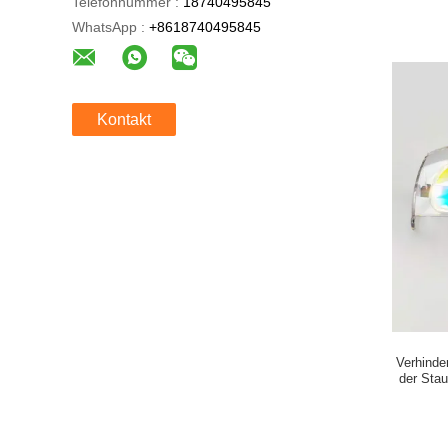
Telefonnummer :
18740495845
WhatsApp :
+8618740495845
Kontakt
Verhinde
der Sta