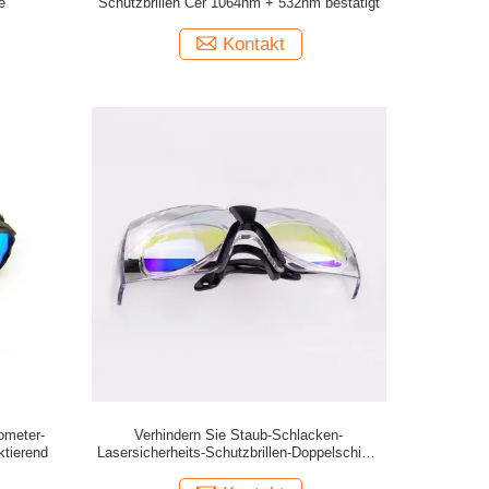
e
Schutzbrillen Cer 1064nm + 532nm bestätigt
Kontakt
ometer-
Verhindern Sie Staub-Schlacken-
ktierend
Lasersicherheits-Schutzbrillen-Doppelschicht
1064nm