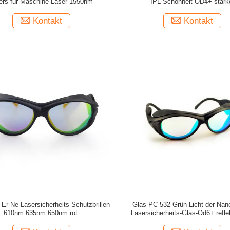
ers für Maschine Laser-1550nm
IPL-Schönheit OD4+ stark
Kontakt
Kontakt
-Er-Ne-Lasersicherheits-Schutzbrillen
Glas-PC 532 Grün-Licht der Nan
610nm 635nm 650nm rot
Lasersicherheits-Glas-Od6+ refle