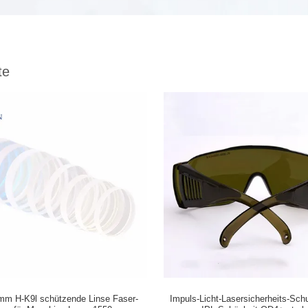
te
mm H-K9l schützende Linse Faser-
Impuls-Licht-Lasersicherheits-Schut