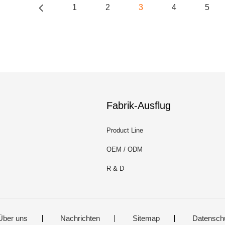
1
2
3
4
5
Fabrik-Ausflug
Product Line
OEM / ODM
R & D
Über uns
Nachrichten
Sitemap
Datensch